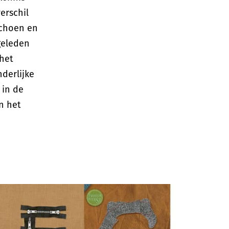
erschil
schoen en
geleden
 het
nderlijke
 in de
n het