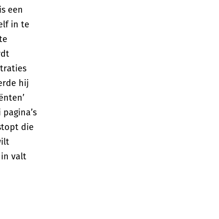
is een
lf in te
te
rdt
traties
erde hij
ënten’
i pagina’s
stopt die
ilt
in valt