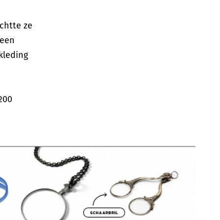
ichtte ze
 een
kleding
 200