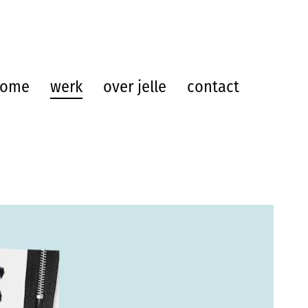
home
werk
over jelle
contact