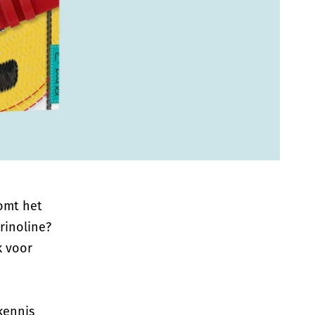
omt het
rinoline?
k voor
kennis