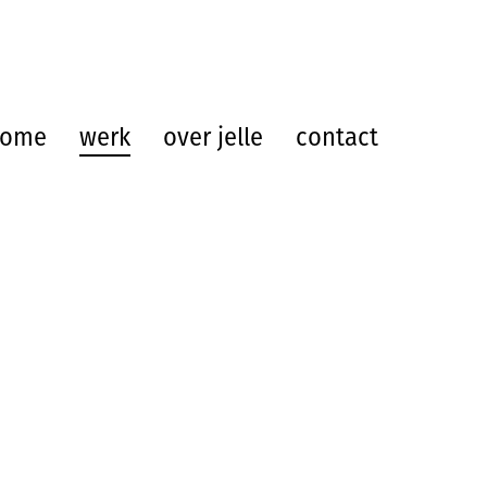
home
werk
over jelle
contact