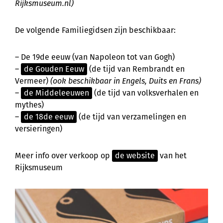
Rijksmuseum.nl)
De volgende Familiegidsen zijn beschikbaar:
– De 19de eeuw (van Napoleon tot van Gogh)
–
de Gouden Eeuw
(de tijd van Rembrandt en
Vermeer)
(ook beschikbaar in Engels, Duits en Frans)
–
de Middeleeuwen
(de tijd van volksverhalen en
mythes)
–
de 18de eeuw
(de tijd van verzamelingen en
versieringen)
Meer info over verkoop op
de website
van het
Rijksmuseum