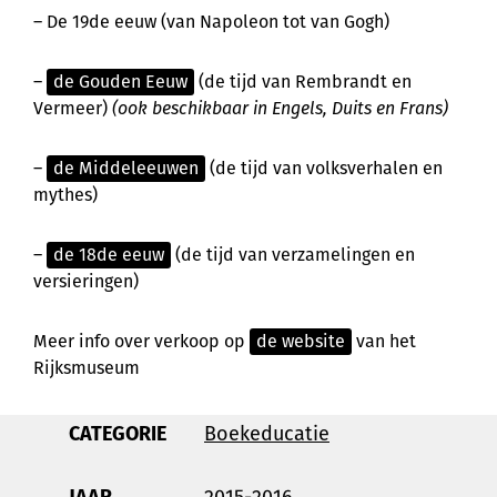
– De 19de eeuw (van Napoleon tot van Gogh)
–
de Gouden Eeuw
(de tijd van Rembrandt en
Vermeer)
(ook beschikbaar in Engels, Duits en Frans)
–
de Middeleeuwen
(de tijd van volksverhalen en
mythes)
–
de 18de eeuw
(de tijd van verzamelingen en
versieringen)
Meer info over verkoop op
de website
van het
Rijksmuseum
CATEGORIE
Boek
educatie
JAAR
2015-2016